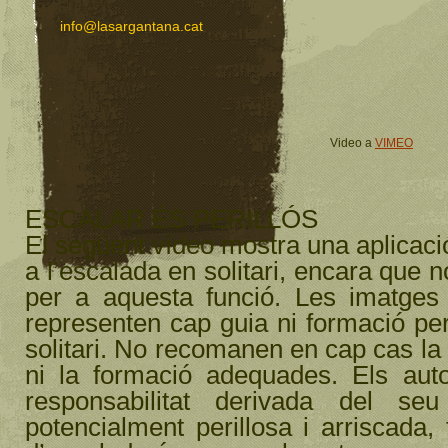
info@lasargantana.cat
Video a
VIMEO
ESCALAR ÉS PERILLÓS
El següent vídeo mostra una aplicac
a l’escalada en solitari, encara que 
per a aquesta funció. Les imatges 
representen cap guia ni formació per 
solitari. No recomanen en cap cas la 
ni la formació adequades. Els auto
responsabilitat derivada del s
potencialment perillosa i arriscada, 